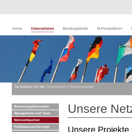
Home
Unternehmen
Beratungsfelder
M-Perspektiven
Sie befinden sich hier:
Unternehmen
>
Netzwerkpartner
Unsere Net
Beratungsphilosophie
Management und Team
Netzwerkpartner
Unsere Projekte f
Publikationen/Vorträge